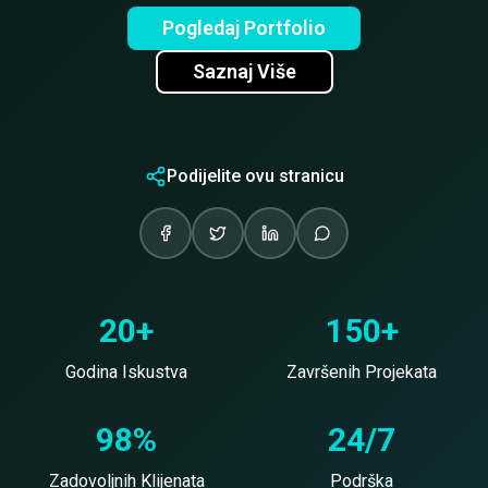
Pogledaj Portfolio
Saznaj Više
Podijelite ovu stranicu
20+
150+
Godina Iskustva
Završenih Projekata
98%
24/7
Zadovoljnih Klijenata
Podrška